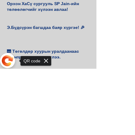
Орхон ХаСү сургууль SP Jain-ийн
төлөөлөгчийг хүлээн авлаа!
Э.Бүдсүрэн багшдаа баяр хүргэе! 🎉
🎹 Төгөлдөр хуурын уралдаанаас
Гранпри шагнал хүртлээ.
QR code
Дэлхийн аваргадаа баяр хүргэе
Sorry, the checkout page does not
support sharing
Хан-Уул дүүргийн аварга
шалгаруулах тэмцээнээс алтан
медаль хүртлээ
3 дугаар сарын шилдэг
математикчид тодорлоо