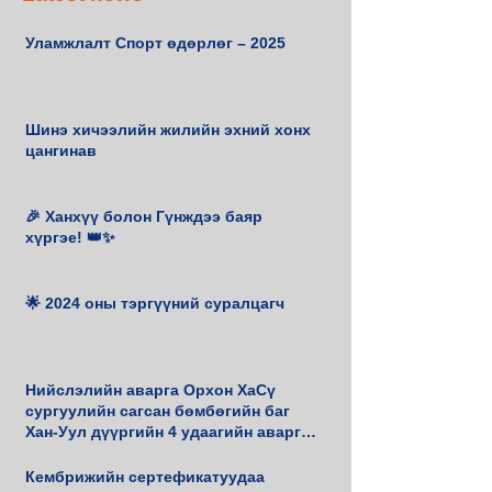
Уламжлалт Спорт өдөрлөг – 2025
Шинэ хичээлийн жилийн эхний хонх
цангинав
🎉 Ханхүү болон Гүнждээ баяр
хүргэе! 👑✨
🌟 2024 оны тэргүүний суралцагч
Нийслэлийн аварга Орхон ХаСү
сургуулийн сагсан бөмбөгийн баг
Хан-Уул дүүргийн 4 удаагийн аварга
боллоо.
Кембрижийн сертефикатуудаа