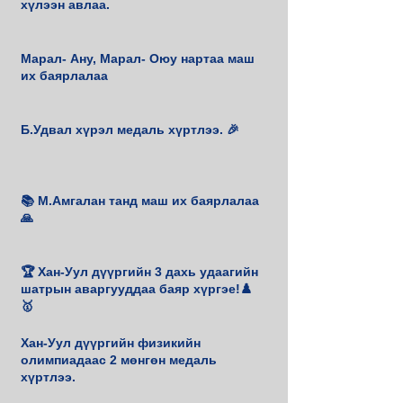
хүлээн авлаа.
Марал- Ану, Марал- Оюу нартаа маш
их баярлалаа
Б.Удвал хүрэл медаль хүртлээ. 🎉
📚 М.Амгалан танд маш их баярлалаа
🙏
🏆 Хан-Уул дүүргийн 3 дахь удаагийн
шатрын аваргууддаа баяр хүргэе!♟️
🥇
Хан-Уул дүүргийн физикийн
олимпиадаас 2 мөнгөн медаль
хүртлээ.