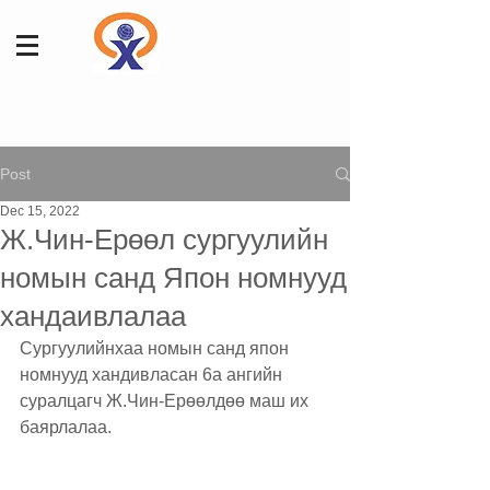
Post
Dec 15, 2022
Ж.Чин-Ерөөл сургуулийн
номын санд Япон номнууд
хандаивлалаа
Сургуулийнхаа номын санд япон 
номнууд хандивласан 6а ангийн 
суралцагч Ж.Чин-Ерөөлдөө маш их 
баярлалаа.