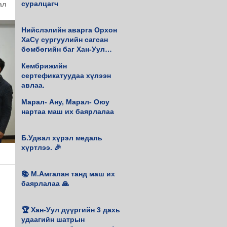
суралцагч
л 
Нийслэлийн аварга Орхон
ХаСү сургуулийн сагсан
бөмбөгийн баг Хан-Уул
дүүргийн 4 удаагийн аварга
Кембрижийн
боллоо.
сертефикатуудаа хүлээн
авлаа.
Марал- Ану, Марал- Оюу
нартаа маш их баярлалаа
Б.Удвал хүрэл медаль
хүртлээ. 🎉
📚 М.Амгалан танд маш их
баярлалаа 🙏
🏆 Хан-Уул дүүргийн 3 дахь
удаагийн шатрын