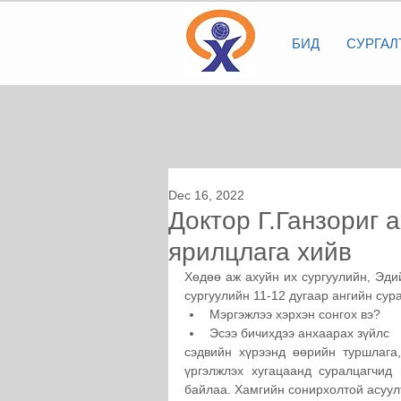
БИД
СУРГАЛ
Dec 16, 2022
Доктор Г.Ганзориг 
ярилцлага хийв
Хөдөө аж ахуйн их сургуулийн, Эдий
сургуулийн 11-12 дугаар ангийн сур
Мэргэжлээ хэрхэн сонгох вэ?
Эсээ бичихдээ анхаарах зүйлс 
сэдвийн хүрээнд өөрийн туршлага,
үргэлжлэх хугацаанд суралцагчид 
байлаа. Хамгийн сонирхолтой асуул