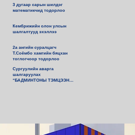
3 дугаар сарын шилдэг
математикчид тодорлоо
Кембрижийн олон улсын
шалгалтууд эхэллээ
2а ангийн суралцагч
Т.Соёмбо хамгийн бяцхан
тоглогчоор тодорлоо
Сургуулийн аварга
шалгаруулах
“БАДМИНТОНЫ ТЭМЦЭЭН”
амжилттай зохиогдлоо