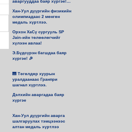
аваргууддаа баяр хүргэе!♟️
🥇
Хан-Уул дүүргийн физикийн
олимпиадаас 2 мөнгөн
медаль хүртлээ.
Орхон ХаСү сургууль SP
Jain-ийн төлөөлөгчийг
хүлээн авлаа!
Э.Бүдсүрэн багшдаа баяр
хүргэе! 🎉
🎹 Төгөлдөр хуурын
уралдаанаас Гранпри
шагнал хүртлээ.
Дэлхийн аваргадаа баяр
хүргэе
Хан-Уул дүүргийн аварга
шалгаруулах тэмцээнээс
алтан медаль хүртлээ