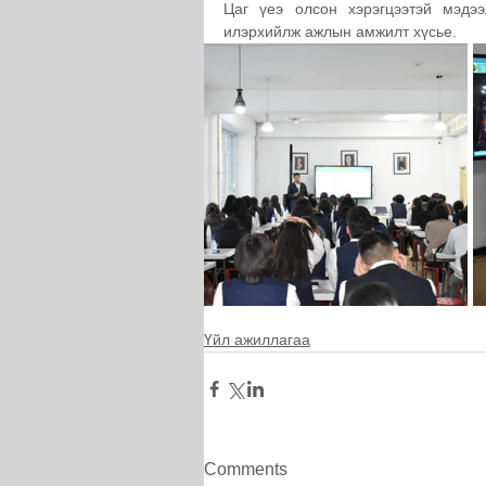
Цаг үеэ олсон хэрэгцээтэй мэдээ
илэрхийлж ажлын амжилт хүсье.
Үйл ажиллагаа
Comments