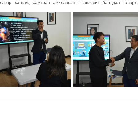
ллээр хангаж, хамтран ажилласан Г.Ганзориг багшдаа таларха