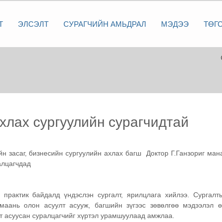
Т
ЭЛСЭЛТ
СУРАГЧИЙН АМЬДРАЛ
МЭДЭЭ
ТӨГ
ахлах сургуулийн сурагчидтай
н засаг, бизнесийн сургуулийн ахлах багш  Доктор Г.Ганзориг мана
алцагчдад
 практик байдалд үндэслэн сургалт, ярилцлага хийлээ. Сургалты
маань олон асуулт асууж, багшийн зүгээс зөвөлгөө мэдээлэл өг
т асуусан суралцагчийг хүртэл урамшуулаад амжлаа.