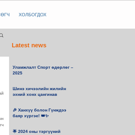
СӨГЧ
ХОЛБОГДОХ
Latest news
Уламжлалт Спорт өдөрлөг –
2025
Шинэ хичээлийн жилийн
й 
эхний хонх цангинав
🎉 Ханхүү болон Гүнждээ
баяр хүргэе! 👑✨
н 
ч 
🌟 2024 оны тэргүүний