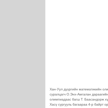
Хан-Уул дүүргийн математикийн оли
суралцагч О.Энх-Амгалан дараагий
олимпиадаас багш Т. Баасандорж хүр
Хасү сургууль багаараа 4-р байрт о