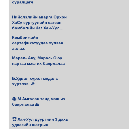
суралцагч
Нийслэлийн аварга Орхон
ХаСү сургуулийн сагсан
бөмбөгийн баг Хан-Уул
дүүргийн 4 удаагийн аварга
Кембрижийн
боллоо.
сертефикатуудаа хүлээн
авлаа.
Марал- Ану, Марал- Оюу
нартаа маш их баярлалаа
Б.Удвал хүрэл медаль
хүртлээ. 🎉
📚 М.Амгалан танд маш их
баярлалаа 🙏
 
🏆 Хан-Уул дүүргийн 3 дахь
удаагийн шатрын