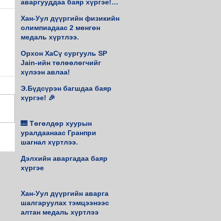
аваргууддаа баяр хүргэе!♟️
🥇
Хан-Уул дүүргийн физикийн
олимпиадаас 2 мөнгөн
медаль хүртлээ.
Орхон ХаСү сургууль SP
Jain-ийн төлөөлөгчийг
хүлээн авлаа!
Э.Бүдсүрэн багшдаа баяр
хүргэе! 🎉
🎹 Төгөлдөр хуурын
уралдаанаас Гранпри
шагнал хүртлээ.
Дэлхийн аваргадаа баяр
хүргэе
Хан-Уул дүүргийн аварга
шалгаруулах тэмцээнээс
алтан медаль хүртлээ