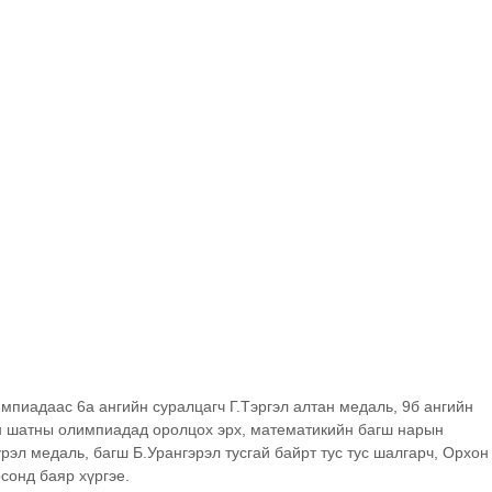
мпиадаас 6а ангийн суралцагч Г.Тэргэл алтан медаль, 9б ангийн 
н шатны олимпиадад оролцох эрх, математикийн багш нарын 
эл медаль, багш Б.Урангэрэл тусгай байрт тус тус шалгарч, Орхон
рсонд баяр хүргэе.