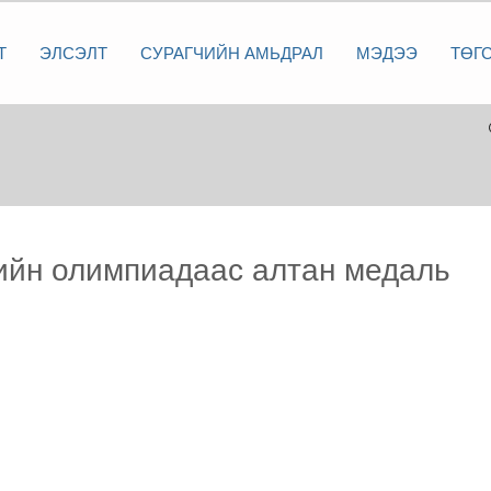
Т
ЭЛСЭЛТ
СУРАГЧИЙН АМЬДРАЛ
МЭДЭЭ
ТӨГ
кийн олимпиадаас алтан медаль