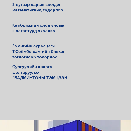
3 дугаар сарын шилдэг
математикчид тодорлоо
Кембрижийн олон улсын
шалгалтууд эхэллээ
2а ангийн суралцагч
Т.Соёмбо хамгийн бяцхан
тоглогчоор тодорлоо
Сургуулийн аварга
шалгаруулах
“БАДМИНТОНЫ ТЭМЦЭЭН”
амжилттай зохиогдлоо