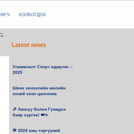
СӨГЧ
ХОЛБОГДОХ
Latest news
Уламжлалт Спорт өдөрлөг –
2025
Шинэ хичээлийн жилийн
эхний хонх цангинав
🎉 Ханхүү болон Гүнждээ
баяр хүргэе! 👑✨
🌟 2024 оны тэргүүний