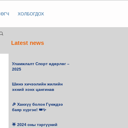
СӨГЧ
ХОЛБОГДОХ
Latest news
Уламжлалт Спорт өдөрлөг –
2025
Шинэ хичээлийн жилийн
эхний хонх цангинав
🎉 Ханхүү болон Гүнждээ
баяр хүргэе! 👑✨
🌟 2024 оны тэргүүний