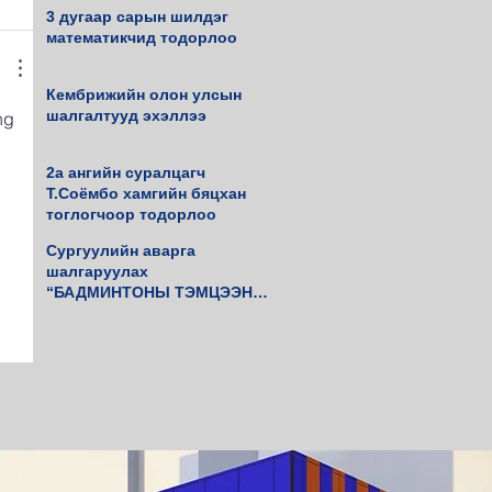
3 дугаар сарын шилдэг
математикчид тодорлоо
Кембрижийн олон улсын
шалгалтууд эхэллээ
ng 
2а ангийн суралцагч
Т.Соёмбо хамгийн бяцхан
тоглогчоор тодорлоо
Сургуулийн аварга
шалгаруулах
“БАДМИНТОНЫ ТЭМЦЭЭН”
амжилттай зохиогдлоо