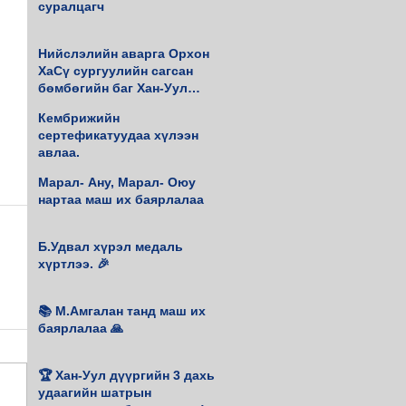
суралцагч
Нийслэлийн аварга Орхон
ХаСү сургуулийн сагсан
бөмбөгийн баг Хан-Уул
дүүргийн 4 удаагийн аварга
Кембрижийн
боллоо.
сертефикатуудаа хүлээн
авлаа.
Марал- Ану, Марал- Оюу
нартаа маш их баярлалаа
Б.Удвал хүрэл медаль
хүртлээ. 🎉
📚 М.Амгалан танд маш их
баярлалаа 🙏
🏆 Хан-Уул дүүргийн 3 дахь
удаагийн шатрын