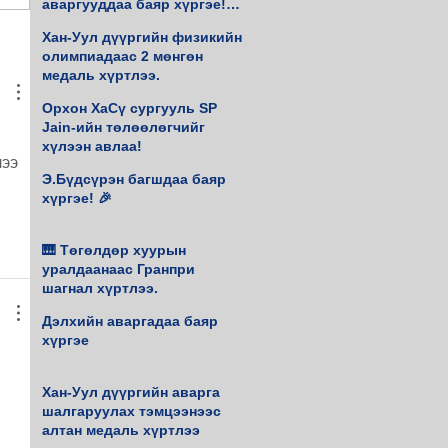
аваргууддаа баяр хүргэе!♟️
🥇
Хан-Уул дүүргийн физикийн
олимпиадаас 2 мөнгөн
медаль хүртлээ.
Орхон ХаСү сургууль SP
Jain-ийн төлөөлөгчийг
хүлээн авлаа!
ээ 
Э.Бүдсүрэн багшдаа баяр
 
хүргэе! 🎉
🎹 Төгөлдөр хуурын
уралдаанаас Гранпри
шагнал хүртлээ.
Дэлхийн аваргадаа баяр
хүргэе
Хан-Уул дүүргийн аварга
шалгаруулах тэмцээнээс
алтан медаль хүртлээ