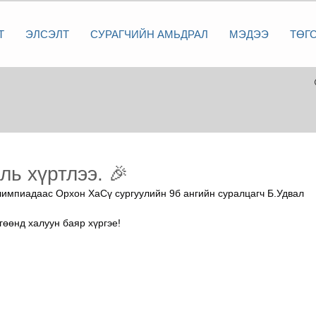
Т
ЭЛСЭЛТ
СУРАГЧИЙН АМЬДРАЛ
МЭДЭЭ
ТӨГ
ль хүртлээ. 🎉
лимпиадаас Орхон ХаСү сургуулийн 9б ангийн суралцагч Б.Удвал 
гөөнд халуун баяр хүргэе!