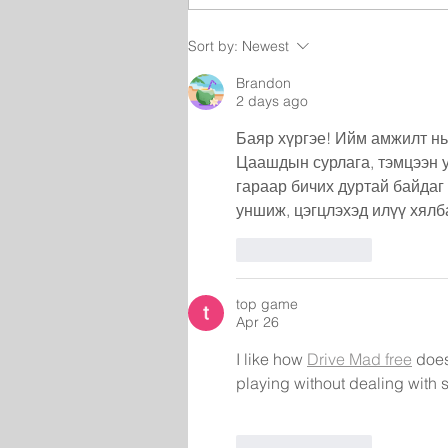
Sort by:
Newest
Brandon
2 days ago
Баяр хүргэе! Ийм амжилт нь
Цаашдын сурлага, тэмцээн у
гараар бичих дуртай байдаг
уншиж, цэгцлэхэд илүү хялб
Like
Reply
top game
Apr 26
I like how 
Drive Mad free
 does
playing without dealing with s
Like
Reply