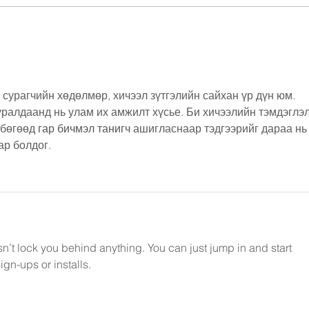
 сурагчийн хөдөлмөр, хичээл зүтгэлийн сайхан үр дүн юм. 
ралдаанд нь улам их амжилт хүсье. Би хичээлийн тэмдэглэл
 бөгөөд 
гар бичмэл танигч
 ашигласнаар тэдгээрийг дараа нь
ар болдог.
n’t lock you behind anything. You can just jump in and start 
ign-ups or installs.