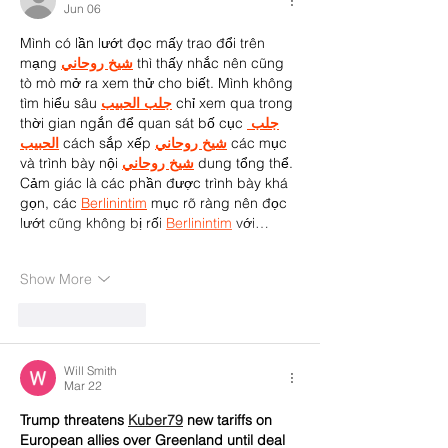
Jun 06
Mình có lần lướt đọc mấy trao đổi trên 
mạng 
شيخ روحاني
 thì thấy nhắc nên cũng 
tò mò mở ra xem thử cho biết. Mình không 
tìm hiểu sâu 
جلب الحبيب
 chỉ xem qua trong 
thời gian ngắn để quan sát bố cục 
جلب 
الحبيب
 cách sắp xếp 
شيخ روحاني
 các mục 
và trình bày nội 
شيخ روحاني
 dung tổng thể. 
Cảm giác là các phần được trình bày khá 
gọn, các 
Berlinintim
 mục rõ ràng nên đọc 
lướt cũng không bị rối 
Berlinintim
 với…
Show More
Like
Reply
Will Smith
Mar 22
Trump threatens 
Kuber79
 new tariffs on 
European allies over Greenland until deal 