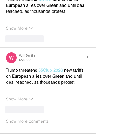
European allies over Greenland until deal 
reached, as thousands protest
Show More
Like
Reply
Will Smith
Mar 22
Trump threatens 
55Club 2026
 new tariffs 
on European allies over Greenland until 
deal reached, as thousands protest
Show More
Like
Reply
Show more comments