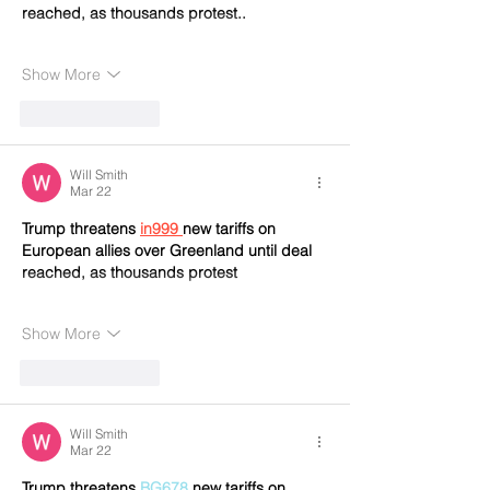
reached, as thousands protest..
Show More
Like
Reply
Will Smith
Mar 22
Trump threatens 
in999 
new tariffs on 
European allies over Greenland until deal 
reached, as thousands protest
Show More
Like
Reply
Will Smith
Mar 22
Trump threatens 
BG678
 new tariffs on 