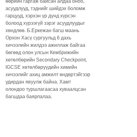
өөрийн гаргаж байсан алдаа оноо, 
асуудлууд, тэднийг шийдэх боломж 
гарцууд, хэрхэн үр дүнд хүрсэн 
болоод хүрээгүй зэрэг асуудлуудыг 
хөндлөө. Б.Еркежан багш маань 
Орхон Хасү сургуульд 6 дахь 
хичээлийн жилдээ ажиллаж байгаа 
бөгөөд олон улсын Кембрижийн 
хөтөлбөрийн Secondary Checkpoint, 
IGCSE хөтөлбөрүүдийн химийн 
хичээлийг ахиц амжилт өндөртэйгээр 
удирдан явуулж байна. Хамт 
олондоо туршлагаасаа хуваалцсан 
багшдаа баярлалаа.