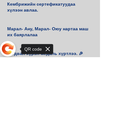
Кембрижийн сертефикатуудаа
хүлээн авлаа.
Марал- Ану, Марал- Оюу нартаа маш
их баярлалаа
QR code
Б.Удвал хүрэл медаль хүртлээ. 🎉
Sorry, the checkout page does not
support sharing
📚 М.Амгалан танд маш их баярлалаа
🙏
🏆 Хан-Уул дүүргийн 3 дахь удаагийн
шатрын аваргууддаа баяр хүргэе!♟️
🥇
Хан-Уул дүүргийн физикийн
олимпиадаас 2 мөнгөн медаль
хүртлээ.