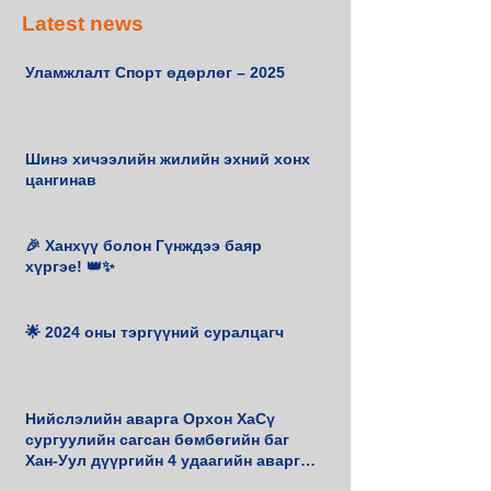
Latest news
Уламжлалт Спорт өдөрлөг – 2025
Шинэ хичээлийн жилийн эхний хонх
цангинав
🎉 Ханхүү болон Гүнждээ баяр
хүргэе! 👑✨
🌟 2024 оны тэргүүний суралцагч
Нийслэлийн аварга Орхон ХаСү
сургуулийн сагсан бөмбөгийн баг
Хан-Уул дүүргийн 4 удаагийн аварга
боллоо.