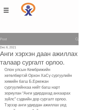
Post
Dec 6, 2021
Анги хэрхэн даан ажиллах
талаар сургалт орлоо.
Олон улсын Кембрижийн 
хөтөлбөртэй Орхон ХаСү сургуулийн 
химийн багш Б.Еркежан 
сургуулийнхаа нийт багш нарт 
зориулан “Анги удирдахад анхаарах 
зүйлс” сэдвийн дор сургалт орлоо. 
Тэрээр анги удирдан ажиллах үед 