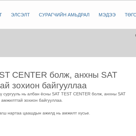
Т
ЭЛСЭЛТ
СУРАГЧИЙН АМЬДРАЛ
МЭДЭЭ
ТӨГ
EST CENTER болж, анхны SAT
ай зохион байгууллаа
ү сургууль нь албан ёсны SAT TEST CENTER болж, анхны SAT 
 амжилттай зохион байгууллаа.
багш нартаа цаашдын ажилд нь амжилт хүсье.