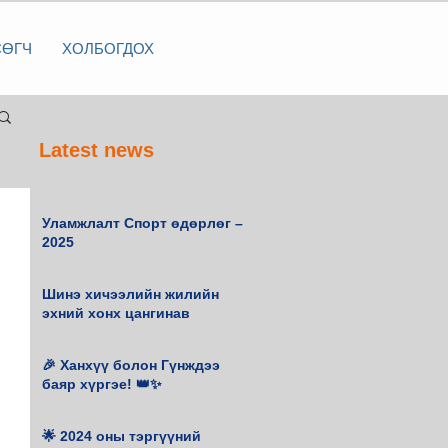
СӨГЧ
ХОЛБОГДОХ
Latest news
Уламжлалт Спорт өдөрлөг –
2025
Шинэ хичээлийн жилийн
эхний хонх цангинав
🎉 Ханхүү болон Гүнждээ
баяр хүргэе! 👑✨
🌟 2024 оны тэргүүний