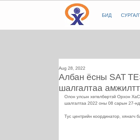
БИД
СУРГАЛ
Aug 28, 2022
Албан ёсны SAT T
шалгалтаа амжилтт
Олон улсын хөтөлбөртэй Орхон ХаС
шалгалтаа 2022 оны 08 сарын 27-нд
Тус центрийн координатор, хянагч 