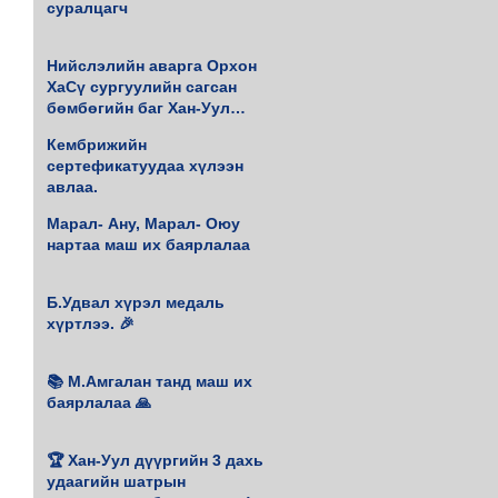
суралцагч
Нийслэлийн аварга Орхон
ХаСү сургуулийн сагсан
бөмбөгийн баг Хан-Уул
дүүргийн 4 удаагийн аварга
Кембрижийн
боллоо.
сертефикатуудаа хүлээн
авлаа.
Марал- Ану, Марал- Оюу
нартаа маш их баярлалаа
Б.Удвал хүрэл медаль
хүртлээ. 🎉
📚 М.Амгалан танд маш их
баярлалаа 🙏
🏆 Хан-Уул дүүргийн 3 дахь
удаагийн шатрын