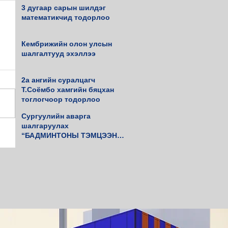
3 дугаар сарын шилдэг
математикчид тодорлоо
Кембрижийн олон улсын
шалгалтууд эхэллээ
2а ангийн суралцагч
Т.Соёмбо хамгийн бяцхан
тоглогчоор тодорлоо
Сургуулийн аварга
шалгаруулах
“БАДМИНТОНЫ ТЭМЦЭЭН”
амжилттай зохиогдлоо