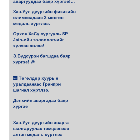
аваргууддаа баяр хүргэе!♟️
🥇
Хан-Уул дүүргийн физикийн
олимпиадаас 2 мөнгөн
медаль хүртлээ.
Орхон ХаСү сургууль SP
Jain-ийн төлөөлөгчийг
хүлээн авлаа!
Э.Бүдсүрэн багшдаа баяр
хүргэе! 🎉
🎹 Төгөлдөр хуурын
уралдаанаас Гранпри
шагнал хүртлээ.
Дэлхийн аваргадаа баяр
хүргэе
Хан-Уул дүүргийн аварга
шалгаруулах тэмцээнээс
алтан медаль хүртлээ